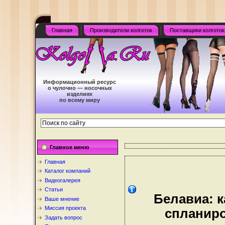
Главная
Производители колготок
Поставщики колготок
Информационный ресурс
о чулочно — носочных
изделиях
по всему миру
Главное меню
Главная
Каталог компаний
Видеогалерея
Статьи
Белавиа: к
Ваше мнение
Миссия проекта
спланиро
Задать вопрос