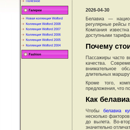
Полезное
2026-04-30
Галереи
Белавиа
— национа
Новая коллекция Wolford
регулярные рейсы п
Коллекция Wolford 2008
Компания известна
Коллекция Wolford 2007
доступными тарифа
Коллекция Wolford 2006
Коллекция Wolford 2005
Почему сто
Коллекция Wolford 2004
Fashion
Пассажиры часто в
качества. Соврем
внимательное об
длительных маршру
Кроме того, ком
предложения, что по
Как белави
Чтобы
белавиа ку
несколько факторов
до вылета. Во-вто
значительно отличат