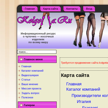
Главная
Карта сайта
Контакты
Вход
Информационный ресурс
о чулочно — носочных
изделиях
по всему миру
Главное меню
Требуется продвижение сайта kolgotta
Главная
Каталог компаний
Карта сайта
Видеогалерея
Статьи
Главная
Ваше мнение
Миссия проекта
Каталог компаний
Задать вопрос
Производители кол
Полезное
Италия
Галереи
Franzoni