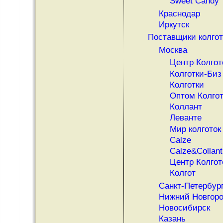
Sweet Candy
Краснодар
Иркутск
Поставщики колгот
Москва
Центр Колгот
Колготки-Биз
Колготки
Оптом Колго
Коллант
Леванте
Мир колготок
Calze
Calze&Collant
Центр Колгот
Колгот
Санкт-Петербур
Нижний Новгор
Новосибирск
Казань