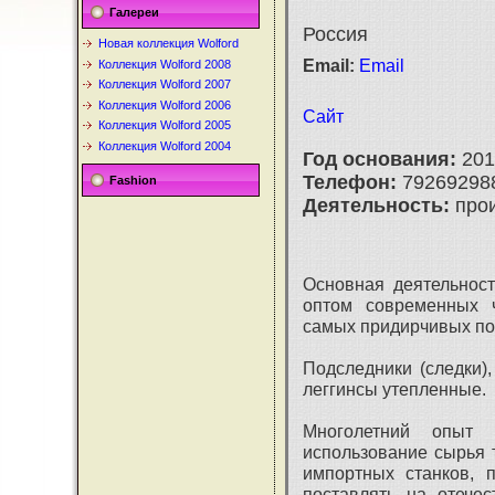
Галереи
Россия
Новая коллекция Wolford
Email:
Email
Коллекция Wolford 2008
Коллекция Wolford 2007
Коллекция Wolford 2006
Сайт
Коллекция Wolford 2005
Коллекция Wolford 2004
Год основания:
201
Телефон:
79269298
Fashion
Деятельность:
прои
Основная деятельнос
оптом современных ч
самых придирчивых по
Подследники (следки),
леггинсы утепленные.
Многолетний опыт 
использование сырья 
импортных станков, 
поставлять на отече