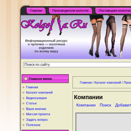
Главная
Производители колготок
Поставщики колготок
Информационный ресурс
о чулочно — носочных
изделиях
по всему миру
Главное меню
Главная
/
Каталог компаний
/
Прои
Главная
Каталог компаний
Компании
Видеогалерея
Статьи
Компании
Поиск
Добавит
Ваше мнение
Миссия проекта
Задать вопрос
Полезное