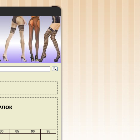
улок
80
85
90
95