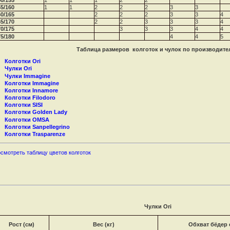
50/155
1
1
1
2
2
55/160
1
1
2
2
2
3
3
60/165
2
2
2
3
3
4
65/170
2
2
3
3
3
4
70/175
3
3
3
4
4
75/180
4
4
5
Таблица размеров колготок и чулок
по производите
Колготки Ori
Чулки Ori
Чулки Immagine
Колготки Immagine
Колготки
Innamore
Колготки
Filodoro
Колготки
SISI
Колготки
Golden Lady
Колготки
OMSA
Колготки
Sanpellegrino
Колготки
Trasparenze
смотреть таблицу цветов колготок
Чулки Ori
Рост (см)
Вес (кг)
Обхват бёдер 