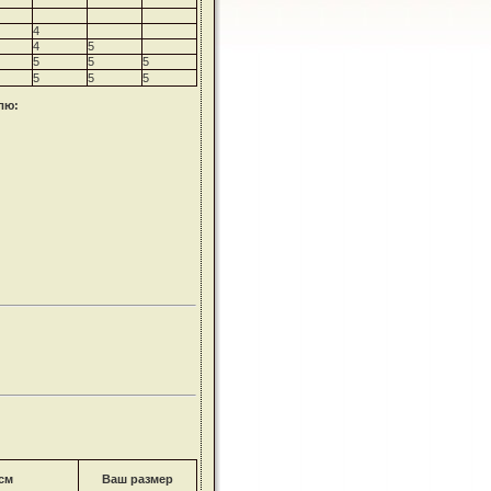
4
4
5
5
5
5
5
5
5
лю
:
см
Ваш размер