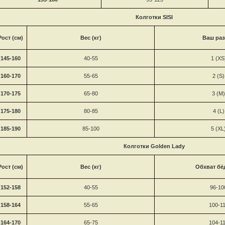
Колготки
SISI
Рост (см)
Вес (кг)
Ваш раз
145-160
40-55
1 (XS
160-170
55-65
2 (S)
170-175
65-80
3 (M)
175-180
80-85
4 (L)
185-190
85-100
5 (XL
Колготки
Golden Lady
Рост (см)
Вес (кг)
Обхват бё
152-158
40-55
96-10
158-164
55-65
100-1
164-170
65-75
104-1