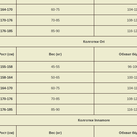
164-170
60-75
104-1
170-176
70-85
108-1
176-185
85-90
116-1
Колготки Ori
Рост (см)
Вес (кг)
Обхват бё
155-158
45-55
96-10
158-164
50-65
100-1
164-170
60-75
104-1
170-176
70-85
108-1
176-185
85-90
116-1
Колготки
Innamore
Рост (см)
Вес (кг)
Обхват бё