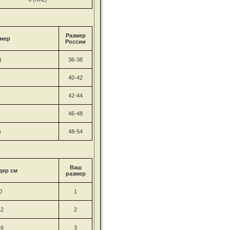
Размер
мер
России
)
36-38
40-42
42-44
46-48
)
48-54
Ваш
дер см
размер
0
1
12
2
16
3