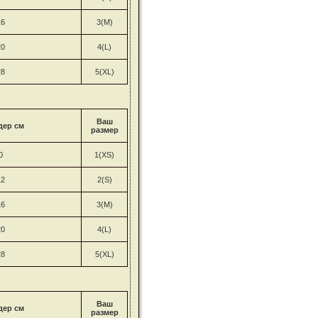
16
3(M)
20
4(L)
28
5(XL)
Ваш
дер см
размер
0
1(XS)
12
2(S)
16
3(M)
20
4(L)
28
5(XL)
Ваш
дер см
размер