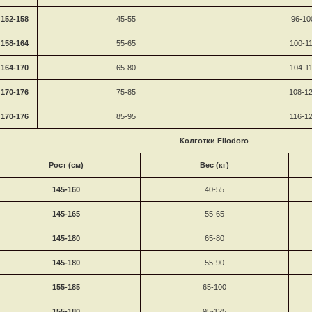
152-158
45-55
96-10
158-164
55-65
100-1
164-170
65-80
104-1
170-176
75-85
108-1
170-176
85-95
116-1
Колготки
Filodoro
Рост (см)
Вес (кг)
145-160
40-55
145-165
55-65
145-180
65-80
145-180
55-90
155-185
65-100
155-180
95-125