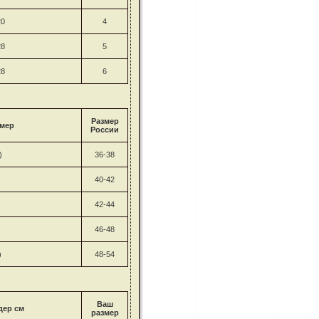
20
4
28
5
28
6
Размер
мер
России
)
36-38
40-42
42-44
46-48
)
48-54
Ваш
дер см
размер