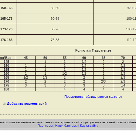
150-165
50-60
92-10
165-173
60-68
100-1
173-176
68-76
108-1
176-183
76-83
112-1
Колготки
Trasparenze
ост\Вес
45
50
55
60
65
70
145
1
1
1/2
2
2
150
1
1
1
1/2
2
2/3
155
1
1
1
1/2
2
2/3
160
1
1
1/2
1/2
2
2/3
165
1/2
1/2
2
2
2
2/3
170
2
2
2
2
2/3
2/3
175
3
3
3
3
3
3/4
180
4
4
4
4
Посмотреть таблицу цветов колготок
Добавить комментарий
 полном или частичном использовании материалов сайта присутствие активной ссылки обяз
Партнеры
|
Наши баннеры
|
Карта сайта