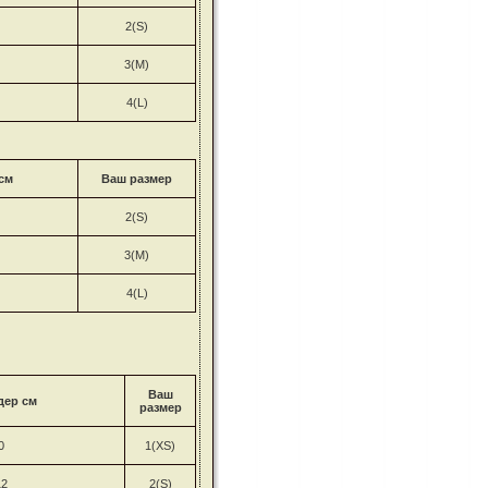
2(S)
3(M)
4(L)
см
Ваш размер
2(S)
3(M)
4(L)
Ваш
дер см
размер
0
1(XS)
12
2(S)