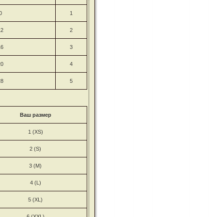
0
1
12
2
16
3
20
4
28
5
Ваш размер
1 (XS)
2 (S)
3 (M)
4 (L)
5 (XL)
6 (XXL)