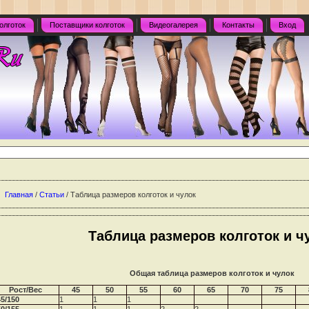
олготок
Поставщики колготок
Видеогалерея
Контакты
Вход
Главная
/
Статьи
/ Таблица размеров колготок и чулок
Таблица размеров колготок и ч
Общая таблица размеров колготок и чулок
Рост/Вес
45
50
55
60
65
70
75
45/150
1
1
1