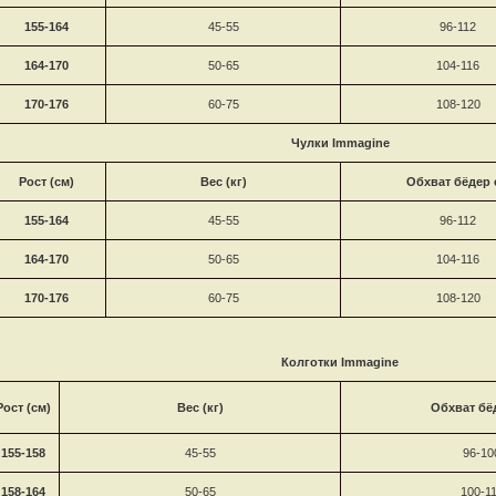
155-164
45-55
96-112
164-170
50-65
104-116
170-176
60-75
108-120
Чулки Immagine
Рост (см)
Вес (кг)
Обхват бёдер 
155-164
45-55
96-112
164-170
50-65
104-116
170-176
60-75
108-120
Колготки Immagine
Рост (см)
Вес (кг)
Обхват бё
155-158
45-55
96-10
158-164
50-65
100-1