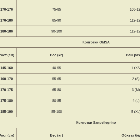
170-176
75-85
108-1
176-180
85-90
112-1
180-186
90-100
112-1
Колготки
OMSA
Рост (см)
Вес (кг)
Ваш раз
145-160
40-55
1 (XS
160-170
55-65
2 (S)
170-175
65-80
3 (M)
175-180
80-85
4 (L)
185-190
85-100
5 (XL
Колготки
Sanpellegrino
Рост (см)
Вес (кг)
Обхват бё